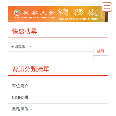
跳
到
主
要
內
快速搜尋
容
區
搜尋
資訊分類清單
單位簡介
組織架構
業務單位